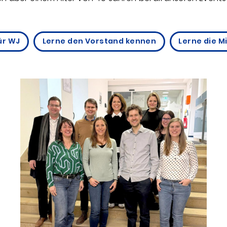
ür WJ
Lerne den Vorstand kennen
Lerne die M