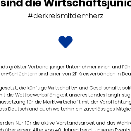
 sind die Wirtschaftsjuni
#derkreismitdemherz
ands größter Verband junger Unternehmer:innen und Füh
en-Schlüchtern sind einer von 211 Kreisverbänden in Deu
 gesetzt, die künftige Wirtschafts- und Gesellschaftspol
it die Wettbewerbsfähigkeit unseres Landes langfristig 
ussetzung für die Marktwirtschaft mit der Verpflichtung
dass Deutschland auch weiterhin ein zuverlässiges Mitgl
erden. Nur für die aktive Vorstandsarbeit und das Wahlre
 über einem Alter von 40 Jahren bei all unseren Events 