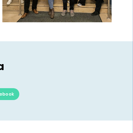
a
ebook